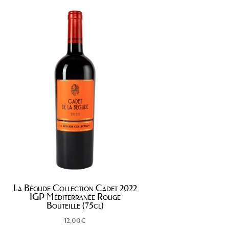
La Bégude Collection Cadet 2022
IGP Méditerranée Rouge
Bouteille (75cl)
12,00
€